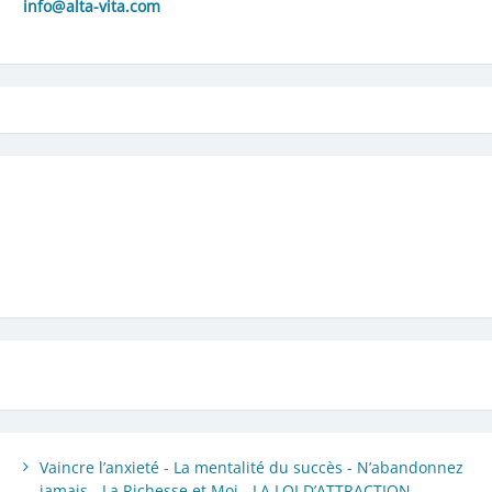
info@alta-vita.com
Vaincre l’anxieté
-
La mentalité du succès -
N’abandonnez
jamais
-
La Richesse et Moi -
LA LOI D’ATTRACTION -