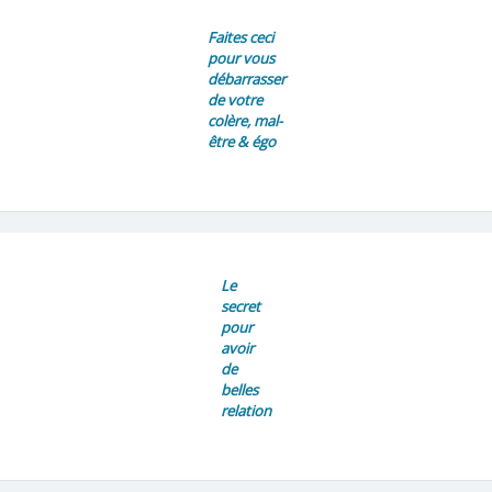
Faites ceci
pour vous
débarrasser
de votre
colère, mal-
être & égo
Le
secret
pour
avoir
de
belles
relation