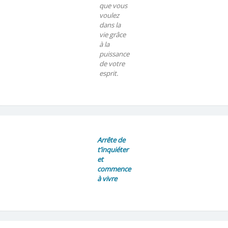
que vous
voulez
dans la
vie grâce
à la
puissance
de votre
esprit.
Arrête de
t’inquiéter
et
commence
à vivre