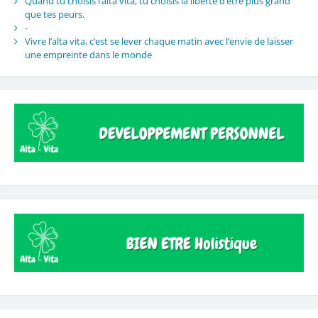
Quand tu choisis l’alta vita, tu choisis la liberté d’être plus grand
que tes peurs.
-
Vivre l’alta vita, c’est se lever chaque matin avec l’envie de laisser
une empreinte dans le monde