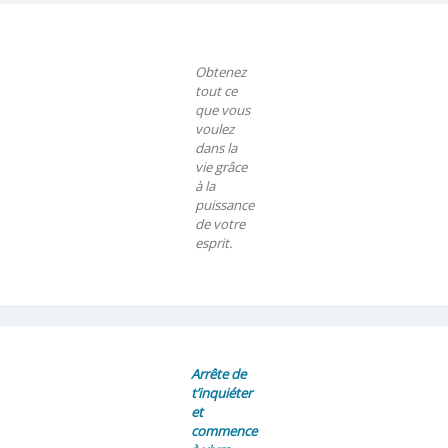
Obtenez
tout ce
que vous
voulez
dans la
vie grâce
à la
puissance
de votre
esprit.
Arrête de
t’inquiéter
et
commence