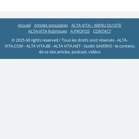
Accueil
Articles populaires
ALTA-VITA – MENU DU SITE
ALTA-VITA Rubriques
A PROPOS
CONTACT
© 2025 All rights reserved / Tous les droits sont réservés - ALTA-
VITA.COM - ALTA VITA.BE - ALTA VITA.NET - Guido SAVERIO - le contenu
de ce site articles, podcast, vidéos