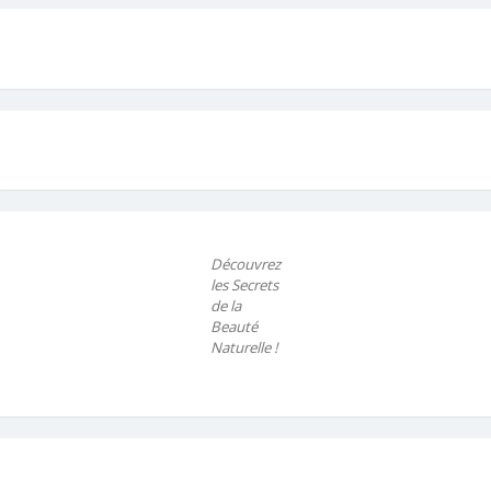
Découvrez
les Secrets
de la
Beauté
Naturelle !