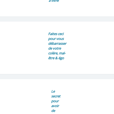
à vivre
Faites ceci
pour vous
débarrasser
de votre
colère, mal-
être & égo
Le
secret
pour
avoir
de