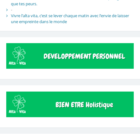
que tes peurs.
-
Vivre l’alta vita, c’est se lever chaque matin avec l’envie de laisser
une empreinte dans le monde