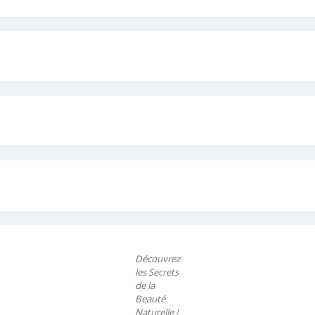
Découvrez
les Secrets
de la
Beauté
Naturelle !