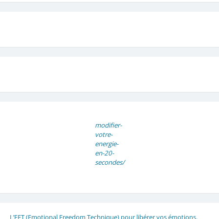
modifier-
votre-
energie-
en-20-
secondes/
L’EFT (Emotional Freedom Technique) pour libérer vos émotions
.