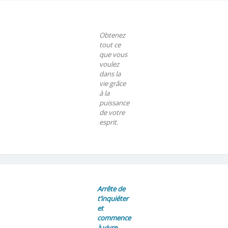
Obtenez
tout ce
que vous
voulez
dans la
vie grâce
à la
puissance
de votre
esprit.
Arrête de
t’inquiéter
et
commence
à vivre