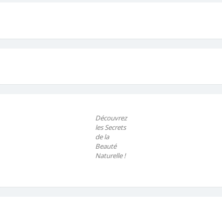
Découvrez
les Secrets
de la
Beauté
Naturelle !