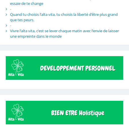
essaie de te change
-
Quand tu choisis l’alta vita, tu choisis la liberté d’être plus grand
que tes peurs.
-
Vivre l’alta vita, c’est se lever chaque matin avec l’envie de laisser
une empreinte dans le monde