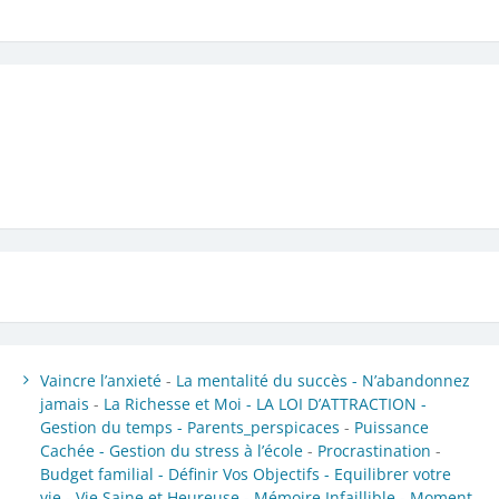
Vaincre l’anxieté
-
La mentalité du succès -
N’abandonnez
jamais
-
La Richesse et Moi -
LA LOI D’ATTRACTION -
Gestion du temps -
Parents_perspicaces
-
Puissance
Cachée -
Gestion du stress à l’école
-
Procrastination
-
Budget familial -
Définir Vos Objectifs -
Equilibrer votre
vie -
Vie Saine et Heureuse -
Mémoire Infaillible -
Moment