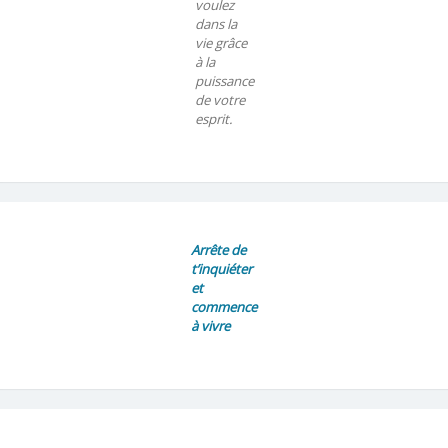
voulez
dans la
vie grâce
à la
puissance
de votre
esprit.
Arrête de
t’inquiéter
et
commence
à vivre