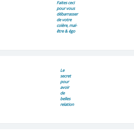
Faites ceci
pour vous
débarrasser
de votre
colère, mal-
être & égo
Le
secret
pour
avoir
de
belles
relation