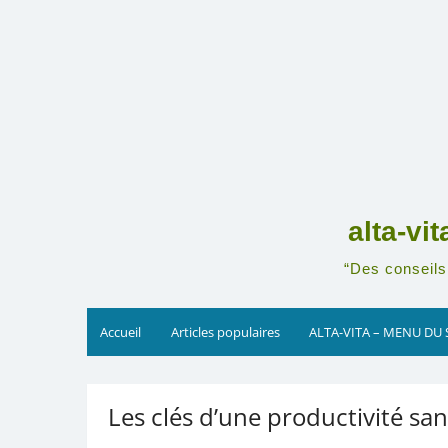
Skip
to
content
alta-vi
“Des conseils 
Accueil
Articles populaires
ALTA-VITA – MENU DU 
Les clés d’une productivité san