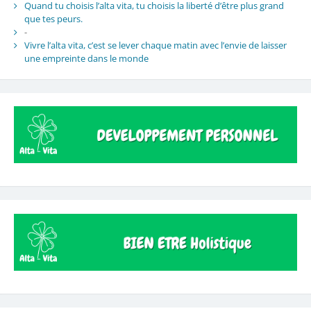
Quand tu choisis l’alta vita, tu choisis la liberté d’être plus grand
que tes peurs.
-
Vivre l’alta vita, c’est se lever chaque matin avec l’envie de laisser
une empreinte dans le monde