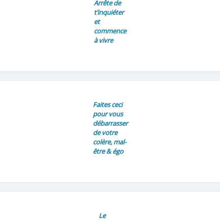
Arrête de
t’inquiéter
et
commence
à vivre
Faites ceci
pour vous
débarrasser
de votre
colère, mal-
être & égo
Le