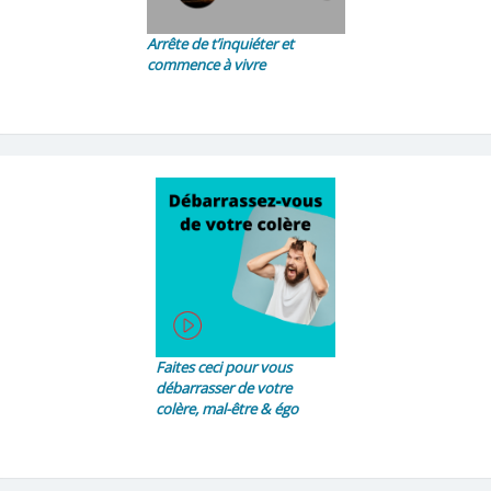
Arrête de t’inquiéter et
commence à vivre
Faites ceci pour vous
débarrasser de votre
colère, mal-être & égo