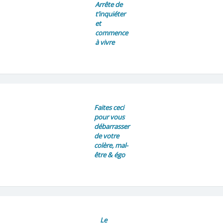
Arrête de
t’inquiéter
et
commence
à vivre
Faites ceci
pour vous
débarrasser
de votre
colère, mal-
être & égo
Le