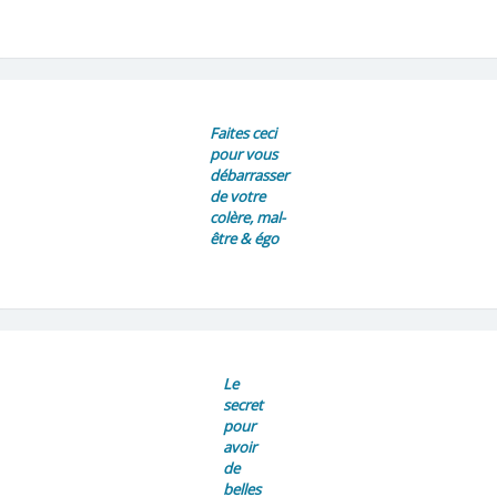
Faites ceci
pour vous
débarrasser
de votre
colère, mal-
être & égo
Le
secret
pour
avoir
de
belles