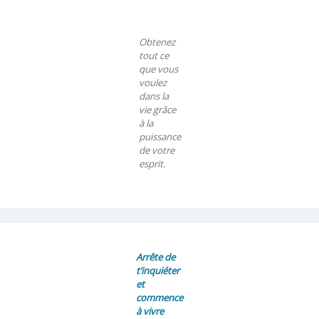
Obtenez
tout ce
que vous
voulez
dans la
vie grâce
à la
puissance
de votre
esprit.
Arrête de
t’inquiéter
et
commence
à vivre