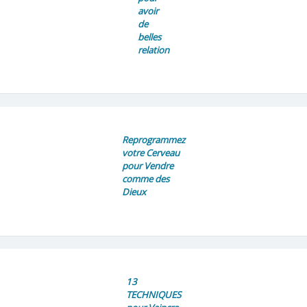
avoir
de
belles
relation
Reprogrammez
votre Cerveau
pour Vendre
comme des
Dieux
13
TECHNIQUES