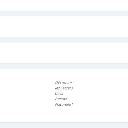
Découvrez
les Secrets
de la
Beauté
Naturelle !