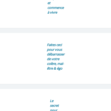
et
commence
à vivre
Faites ceci
pour vous
débarrasser
de votre
colère, mal-
être & égo
Le
secret
pour