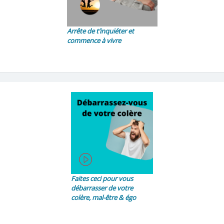
Arrête de t’inquiéter et
commence à vivre
Faites ceci pour vous
débarrasser de votre
colère, mal-être & égo