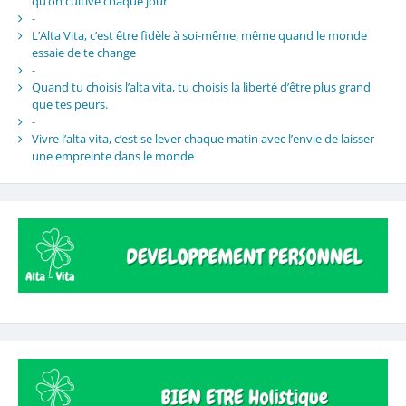
qu’on cultive chaque jour
-
L’Alta Vita, c’est être fidèle à soi-même, même quand le monde
essaie de te change
-
Quand tu choisis l’alta vita, tu choisis la liberté d’être plus grand
que tes peurs.
-
Vivre l’alta vita, c’est se lever chaque matin avec l’envie de laisser
une empreinte dans le monde