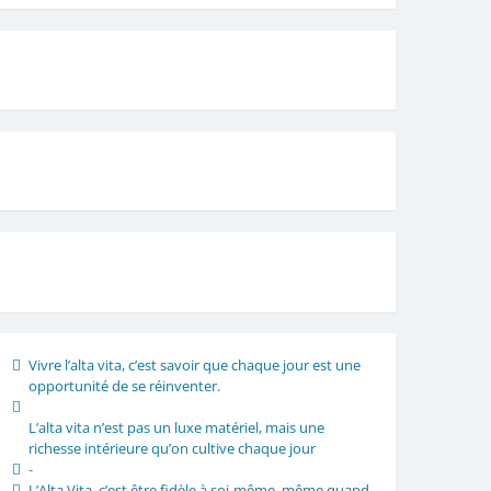
Vivre l’alta vita, c’est savoir que chaque jour est une
opportunité de se réinventer.
L’alta vita n’est pas un luxe matériel, mais une
richesse intérieure qu’on cultive chaque jour
-
L’Alta Vita, c’est être fidèle à soi-même, même quand