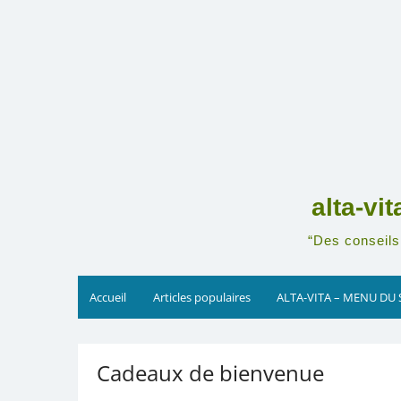
Skip
to
content
alta-vi
“Des conseils 
Accueil
Articles populaires
ALTA-VITA – MENU DU 
Cadeaux de bienvenue