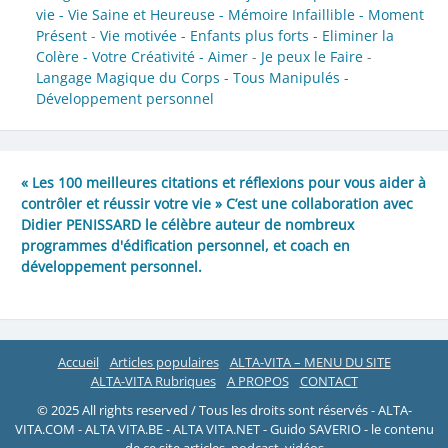
vie -
Vie Saine et Heureuse -
Mémoire Infaillible -
Moment
Présent
-
Vie motivée -
Enfants plus forts -
Eliminer la
Colère -
Votre Créativité -
Aimer
-
Je peux le Faire
-
Langage Magique du Corps -
Tous Manipulés -
Développement personnel
« Les 100 meilleures citations et réflexions pour vous aider à
contrôler et réussir votre vie » C’est une collaboration avec
Didier PENISSARD le célèbre auteur de nombreux
programmes d'édification personnel, et coach en
développement personnel.
Accueil
Articles populaires
ALTA-VITA – MENU DU SITE
ALTA-VITA Rubriques
A PROPOS
CONTACT
© 2025 All rights reserved / Tous les droits sont réservés - ALTA-
VITA.COM - ALTA VITA.BE - ALTA VITA.NET - Guido SAVERIO - le contenu