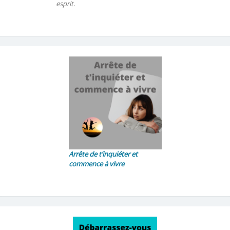
esprit.
Arrête de t’inquiéter et
commence à vivre