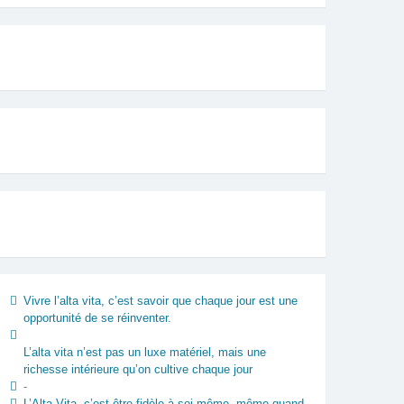
Vivre l’alta vita, c’est savoir que chaque jour est une
opportunité de se réinventer.
L’alta vita n’est pas un luxe matériel, mais une
richesse intérieure qu’on cultive chaque jour
-
L’Alta Vita, c’est être fidèle à soi-même, même quand